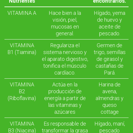
Nutrientes
encontrarlos.
VITAMINA A
Hace bien a la
Hígado, yema
visión, piel,
de huevo y
mucosas en
aceite de
general.
pescado.
VITAMINA
Regulariza el
Germen de
B1 (Tiamina)
sistema nervioso y
trigo, semillas
el aparato digestivo,
de girasol y
tonifica el músculo
castañas de
cardíaco.
Pará.
VITAMINA
Actúa en la
Harina de
B2
producción de
avena,
(Riboflavina)
energía a partir de
almendras y
las vitaminas y
queso
azúcares
cottage
VITAMINA
Es responsable de
Hígado, maní,
B3 (Niacina)
transformar la grasa
pescado