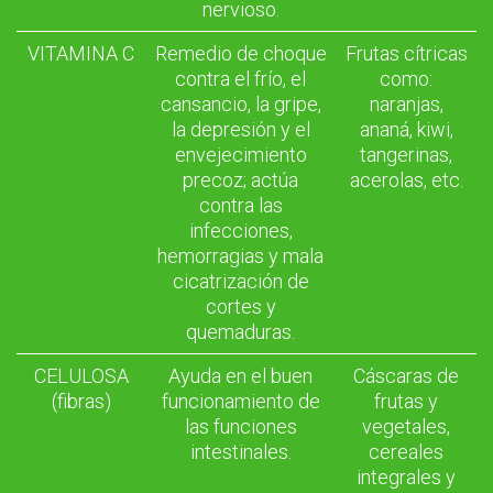
nervioso.
VITAMINA C
Remedio de choque
Frutas cítricas
contra el frío, el
como:
cansancio, la gripe,
naranjas,
la depresión y el
ananá, kiwi,
envejecimiento
tangerinas,
precoz; actúa
acerolas, etc.
contra las
infecciones,
hemorragias y mala
cicatrización de
cortes y
quemaduras.
CELULOSA
Ayuda en el buen
Cáscaras de
(fibras)
funcionamiento de
frutas y
las funciones
vegetales,
intestinales.
cereales
integrales y