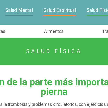
Salud Mental
Salud Espiritual
Salud Físi
tas
Alimentos
Tr
SALUD FÍSICA
n de la parte más import
pierna
la trombosis y problemas circulatorios, con ejercicios de