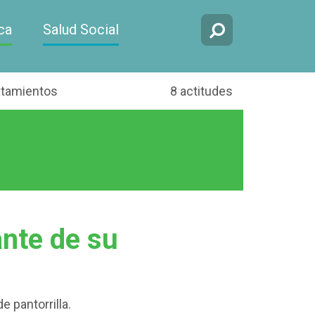
ca
Salud Social
atamientos
8 actitudes
ante de su
 pantorrilla.