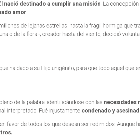
él
nació destinado a cumplir una misión
. La concepción
amado amor
.
 millones de lejanas estrellas hasta la frágil hormiga que t
na o de la flora -, creador hasta del viento, decidió volu
ue ha dado a su Hijo unigénito, para que todo aquel que en
pleno de la palabra, identificándose con las
necesidades 
mal interpretado. Fué injustamente
condenado y asesinad
en favor de todos los que desean ser redimidos. Aunque h
tros.