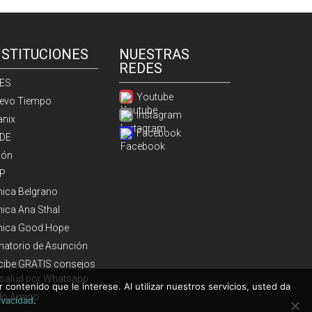
NSTITUCIONES
NUESTRAS
REDES
ES
Youtube
evo Tiempo
Instagram
anix
Facebook
DE
ión
P
ínica Belgrano
nica Ana Sthal
ínica Good Hope
natorio de Asunción
cibe GRATIS consejos
 salud por Whatsapp
 contenido que le interese. Al utilizar nuestros servicios, usted da
do Amigo
rivacidad
.