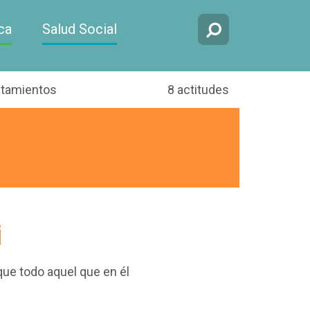
ca
Salud Social
atamientos
8 actitudes
i
que todo aquel que en él