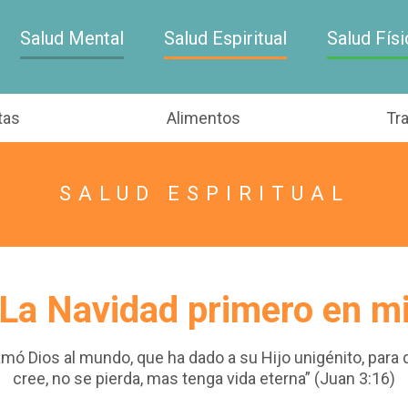
Salud Mental
Salud Espiritual
Salud Físi
tas
Alimentos
Tr
SALUD ESPIRITUAL
La Navidad primero en m
mó Dios al mundo, que ha dado a su Hijo unigénito, para 
cree, no se pierda, mas tenga vida eterna” (Juan 3:16)