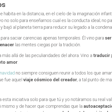
os
e habita en la distancia, en el cielo de la imaginación infanti
eyo no solo para enseñarnos cual es la conducta ideal; no 
luz y bajó al planeta tierra para reducir su legado a la cond
i para saciar carencias apenas temporales. Él vino para
ser
renacer
las mentes ciegas por la tradición.
más allá de las peculiaridades del ahora. Vino a
traducir
p
eto amor
.
navidad
no siempre consiguen reunir a todos los que amam
ue fue aquel
viaje cósmico del creador
, a tal punto de ma
n
esta iniciativa solo para que tú y yo notáramos su real va
e ti mismo y de hacer que comprendas que la
autoaceptaci