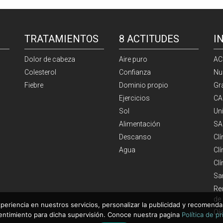
TRATAMIENTOS
8 ACTITUDES
I
Dolor de cabeza
Aire puro
AC
Colesterol
Confianza
Nu
Fiebre
Dominio propio
Gr
Ejercicios
CA
Sol
Un
Alimentación
SA
Descanso
Cl
Agua
Clí
Cl
Sa
Re
de
periencia en nuestros servicios, personalizar la publicidad y recomendar
Oí
entimiento para dicha supervisión. Conoce nuestra pagina
Política de p