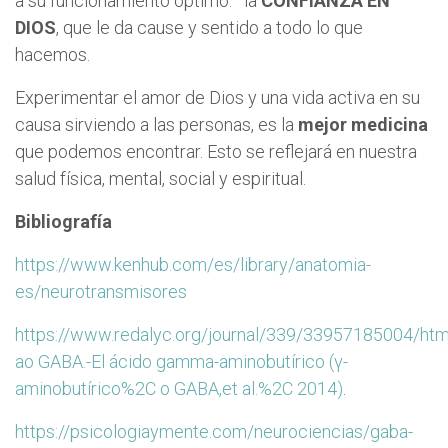
a su funcionamiento optimo: la
CONFIANZA EN
DIOS
, que le da cause y sentido a todo lo que
hacemos.
Experimentar el amor de Dios y una vida activa en su
causa sirviendo a las personas, es la
mejor medicina
que podemos encontrar. Esto se reflejará en nuestra
salud física, mental, social y espiritual.
Bibliografía
https://www.kenhub.com/es/library/anatomia-
es/neurotransmisores
https://www.redalyc.org/journal/339/33957185004/html/
ao GABA.-El ácido gamma-aminobutírico (γ-
aminobutírico%2C o GABA,et al.%2C 2014)
.
https://psicologiaymente.com/neurociencias/gaba-