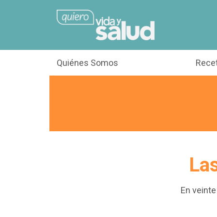
Quiénes Somos
Rece
La
En veint