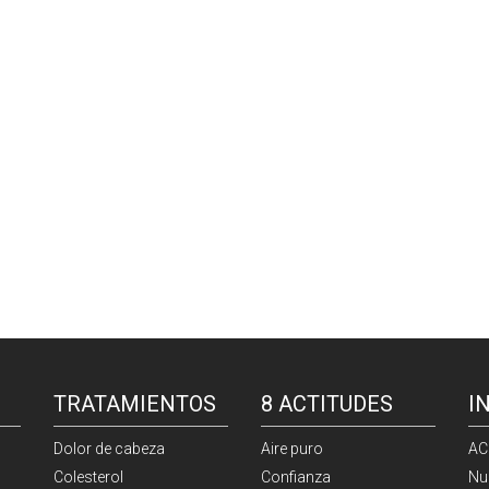
TRATAMIENTOS
8 ACTITUDES
I
Dolor de cabeza
Aire puro
AC
Colesterol
Confianza
Nu