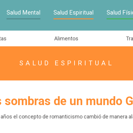
Salud Mental
Salud Espiritual
Salud Físi
tas
Alimentos
Tr
SALUD ESPIRITUAL
s sombras de un mundo Gr
e años el concepto de romanticismo cambió de manera a