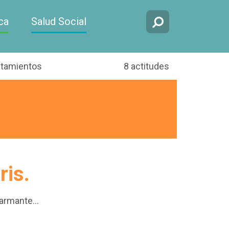
ca
Salud Social
atamientos
8 actitudes
is.
larmante…