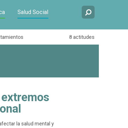
ca
Salud Social
atamientos
8 actitudes
s extremos
ional
ectar la salud mental y