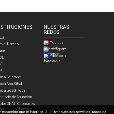
NSTITUCIONES
NUESTRAS
REDES
ES
Youtube
evo Tiempo
Instagram
anix
Facebook
DE
ión
P
ínica Belgrano
nica Ana Sthal
ínica Good Hope
natorio de Asunción
cibe GRATIS consejos
 salud por Whatsapp
 contenido que le interese. Al utilizar nuestros servicios, usted da