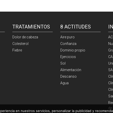
TRATAMIENTOS
8 ACTITUDES
I
Dolor de cabeza
Aire puro
AC
Colesterol
Confianza
Nu
Fiebre
Dominio propio
Gr
Ejercicios
CA
Sol
Un
Alimentación
SA
Descanso
Cl
Agua
Clí
Cl
Sa
Re
de
periencia en nuestros servicios, personalizar la publicidad y recomendar