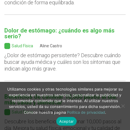
condición de forma equilibrada.
Dolor de estómago: ¿cuándo es algo más
serio?
Salud Física
Aline Castro
¿Dolor de estómago persistente? Descubre cuándo
buscar ayuda médica y cuáles son los síntomas que
indican algo más grave.
Utilizamos cookies y otras tecnologías similares para mejorar su
experiencia en nuestros servicios, personalizar la publicidad y
Beneficios de caminar 10,000 pasos al día:
recomendar contenido que le interese. Al utilizar nuestros
más salud y bienestar
servicios, usted da su consentimiento para dicha supervisión.
Salud Física
Aline Castro
Conoce nuestra pagina
Política de privacidad
.
Descubre los beneficios de caminar 10,000 pasos al
Aceptar
día. Mejora tu salud física, emocional y tu calidad de