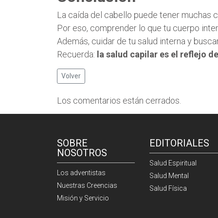
La caída del cabello puede tener muchas c
Por eso, comprender lo que tu cuerpo inten
Además, cuidar de tu salud interna y busca
Recuerda:
la salud capilar es el reflejo d
Volver
Los comentarios están cerrados.
SOBRE
EDITORIALES
NOSOTROS
Salud Espiritual
Los adventistas
Salud Mental
Nuestras Creencias
Salud Física
Misión y Servicio