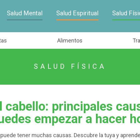
Salud Mental
Salud Espiritual
Salud Físi
tas
Alimentos
Tr
SALUD FÍSICA
l cabello: principales cau
uedes empezar a hacer h
o puede tener muchas causas. Descubre la tuya y aprend