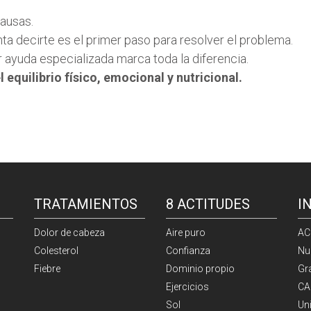
ausas.
ta decirte es el primer paso para resolver el problema.
r ayuda especializada marca toda la diferencia.
el equilibrio físico, emocional y nutricional.
TRATAMIENTOS
8 ACTITUDES
I
Dolor de cabeza
Aire puro
AC
Colesterol
Confianza
Nu
Fiebre
Dominio propio
Gr
Ejercicios
CA
Sol
Un