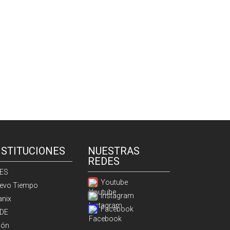
NSTITUCIONES
NUESTRAS
REDES
ES
Youtube
evo Tiempo
Instagram
anix
Facebook
DE
ión