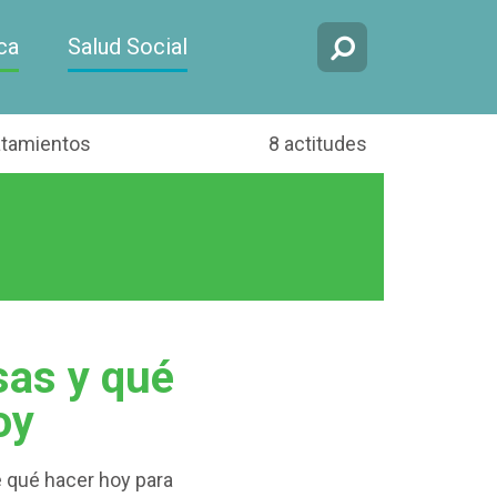
ca
Salud Social
atamientos
8 actitudes
sas y qué
oy
e qué hacer hoy para