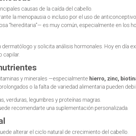
cipales causas de la caída del cabello.
ante la menopausia o incluso por el uso de anticoncepti
mosa “hereditaria”— es muy común, especialmente en los h
n dermatólogo y solicita análisis hormonales. Hoy en día e
 capilar.
nutrientes
 vitaminas y minerales —especialmente
hierro, zinc, bioti
 prolongados o la falta de variedad alimentaria pueden debil
as, verduras, legumbres y proteínas magras.
 puede recomendarte una suplementación personalizada.
al
uede alterar el ciclo natural de crecimiento del cabello.