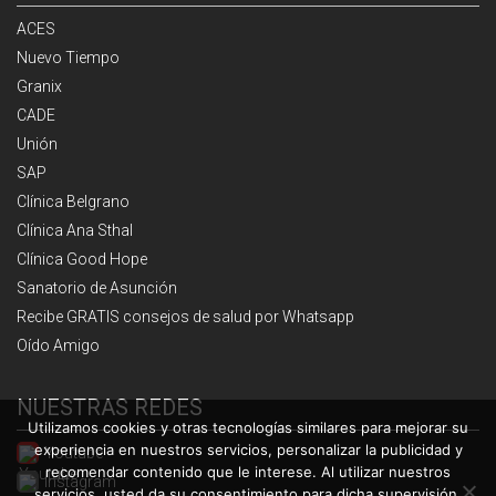
ACES
Nuevo Tiempo
Granix
CADE
Unión
SAP
Clínica Belgrano
Clínica Ana Sthal
Clínica Good Hope
Sanatorio de Asunción
Recibe GRATIS consejos de salud por Whatsapp
Oído Amigo
NUESTRAS REDES
Utilizamos cookies y otras tecnologías similares para mejorar su
experiencia en nuestros servicios, personalizar la publicidad y
Youtube
recomendar contenido que le interese. Al utilizar nuestros
Instagram
servicios, usted da su consentimiento para dicha supervisión.