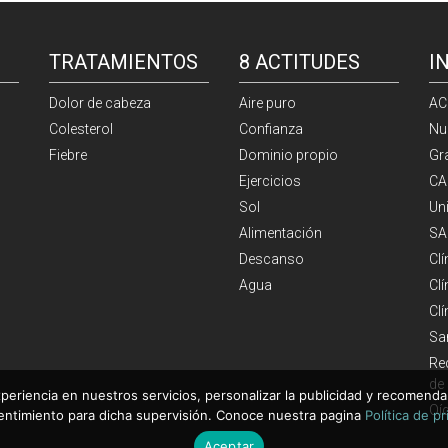
TRATAMIENTOS
8 ACTITUDES
I
Dolor de cabeza
Aire puro
AC
Colesterol
Confianza
Nu
Fiebre
Dominio propio
Gr
Ejercicios
CA
Sol
Un
Alimentación
SA
Descanso
Cl
Agua
Clí
Cl
Sa
Re
de
periencia en nuestros servicios, personalizar la publicidad y recomendar
Oí
entimiento para dicha supervisión. Conoce nuestra pagina
Política de p
Aceptar