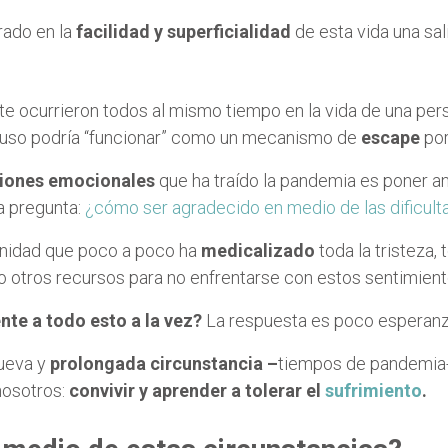
rado en la
facilidad y superficialidad
de esta vida una sal
te ocurrieron todos al mismo tiempo en la vida de una per
incluso podría “funcionar” como un mecanismo de
escape
por
ciones emocionales
que ha traído la pandemia es poner an
la pregunta:
¿cómo ser agradecido en medio de las dificul
anidad que poco a poco ha
medicalizado
toda la tristeza,
o otros recursos para no enfrentarse con estos sentimientos
nte a todo esto a la vez?
La respuesta es poco esperanz
ueva y
prolongada circunstancia –
tiempos de pandemia- 
nosotros:
convivir y aprender a tolerar el
sufrimiento
.