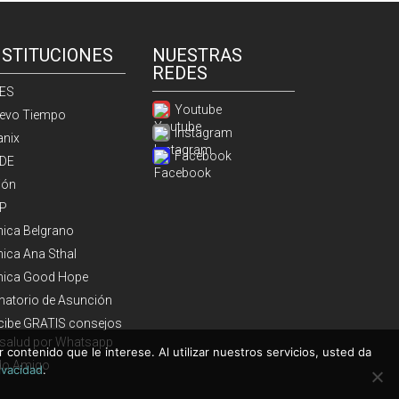
NSTITUCIONES
NUESTRAS
REDES
ES
Youtube
evo Tiempo
Instagram
anix
Facebook
DE
ión
P
ínica Belgrano
nica Ana Sthal
ínica Good Hope
natorio de Asunción
cibe GRATIS consejos
 salud por Whatsapp
 contenido que le interese. Al utilizar nuestros servicios, usted da
do Amigo
rivacidad
.