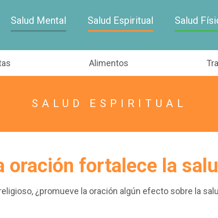
Salud Mental
Salud Espiritual
Salud Físi
tas
Alimentos
Tr
SALUD ESPIRITUAL
a oración fortalece la salu
religioso, ¿promueve la oración algún efecto sobre la sal