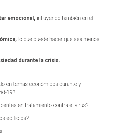
tar emocional,
influyendo también en el
nómica,
lo que puede hacer que sea menos
siedad durante la crisis.
tando en temas económicos durante y
vid-19?
cientes en tratamiento contra el virus?
s edificios?
r.