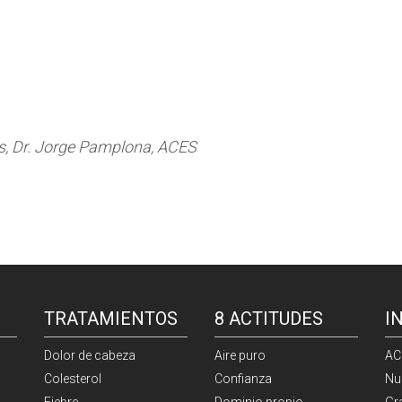
os, Dr. Jorge Pamplona, ACES
TRATAMIENTOS
8 ACTITUDES
I
Dolor de cabeza
Aire puro
AC
Colesterol
Confianza
Nu
Fiebre
Dominio propio
Gr