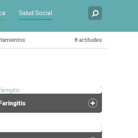
ca
Salud Social
atamientos
8 actitudes
Faringitis