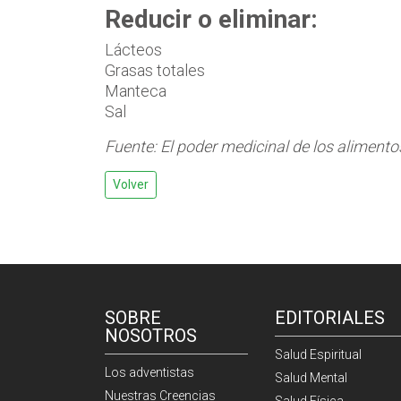
Reducir o eliminar:
Lácteos
Grasas totales
Manteca
Sal
Fuente: El poder medicinal de los aliment
Volver
SOBRE
EDITORIALES
NOSOTROS
Salud Espiritual
Los adventistas
Salud Mental
Nuestras Creencias
Salud Física