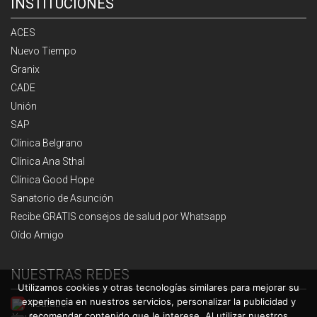
INSTITUCIONES
ACES
Nuevo Tiempo
Granix
CADE
Unión
SAP
Clínica Belgrano
Clínica Ana Sthal
Clínica Good Hope
Sanatorio de Asunción
Recibe GRATIS consejos de salud por Whatsapp
Oído Amigo
NUESTRAS REDES
Utilizamos cookies y otras tecnologías similares para mejorar su
experiencia en nuestros servicios, personalizar la publicidad y
Youtube
recomendar contenido que le interese. Al utilizar nuestros