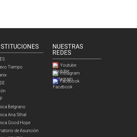
NSTITUCIONES
NUESTRAS
REDES
ES
Youtube
evo Tiempo
Instagram
anix
Facebook
DE
ión
P
ínica Belgrano
nica Ana Sthal
ínica Good Hope
natorio de Asunción