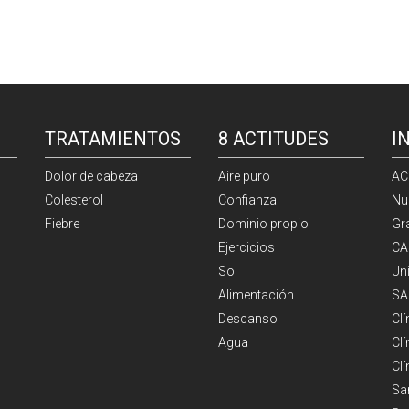
TRATAMIENTOS
8 ACTITUDES
I
Dolor de cabeza
Aire puro
AC
Colesterol
Confianza
Nu
Fiebre
Dominio propio
Gr
Ejercicios
CA
Sol
Un
Alimentación
SA
Descanso
Cl
Agua
Clí
Cl
Sa