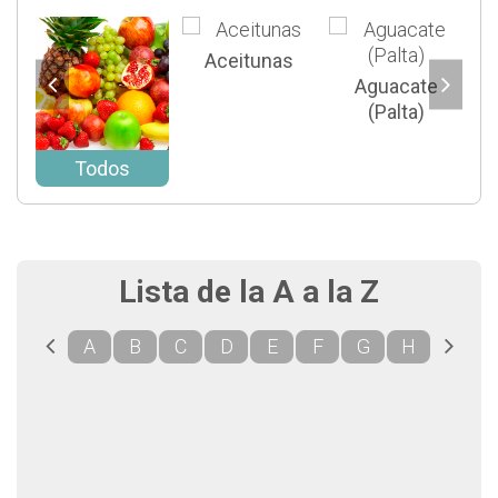
Aceitunas
Aguacate
(Palta)
Todos
Lista de la A a la Z
A
B
C
D
E
F
G
H
I