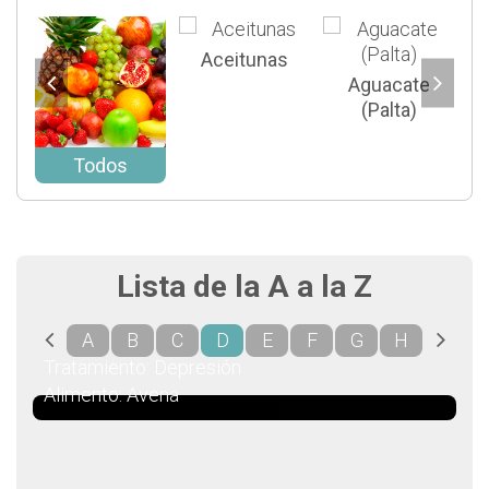
Aceitunas
Aguacate
(Palta)
Todos
Lista de la A a la Z
A
B
C
D
E
F
G
H
I
Tratamiento: Depresión
Alimento: Avena