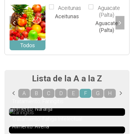
Aceitunas
Aguacate
(Palta)
Todos
Lista de la A a la Z
A
B
C
D
E
F
G
H
I
Tratamiento: Faringitis
Alimento: Naranja
Tratamiento: Fatiga Intelectual
Alimento: Avena