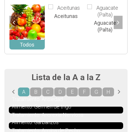
Aceitunas
Aguacate
(Palta)
Todos
Lista de la A a la Z
A
B
C
D
E
F
G
H
I
Tratamiento: Ansiedad
Alimento: Germen de trigo
Tratamiento: Anorexia Nerviosa
Alimento: Garbanzos
Tratamiento: Angina de Pecho