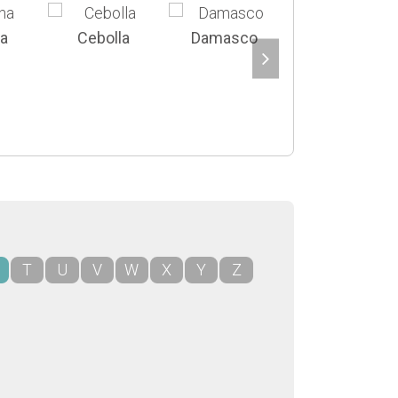
a
Cebolla
Damasco
Garbanzos
T
U
V
W
X
Y
Z