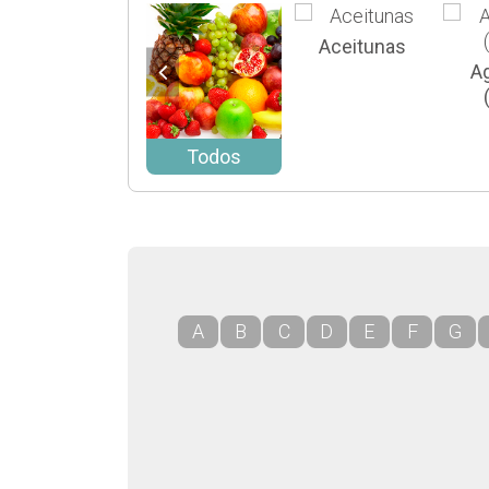
Aceitunas
A
Todos
A
B
C
D
E
F
G