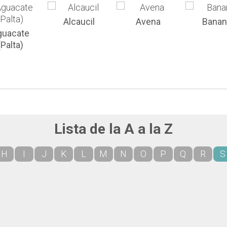
Alcaucil
Avena
Banan
guacate
(Palta)
Lista de la A a la Z
H
I
J
K
L
M
N
O
P
Q
R
S