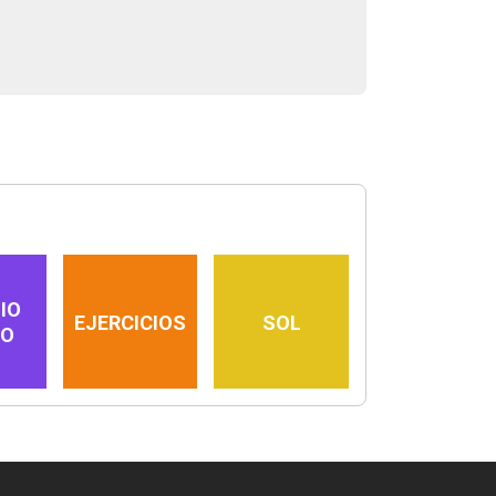
IO
EJERCICIOS
SOL
IO