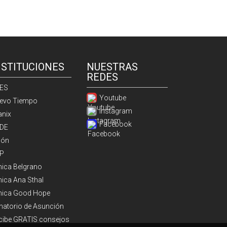
NSTITUCIONES
NUESTRAS
REDES
ES
Youtube
evo Tiempo
Instagram
anix
Facebook
DE
ión
P
ínica Belgrano
nica Ana Sthal
ínica Good Hope
natorio de Asunción
cibe GRATIS consejos