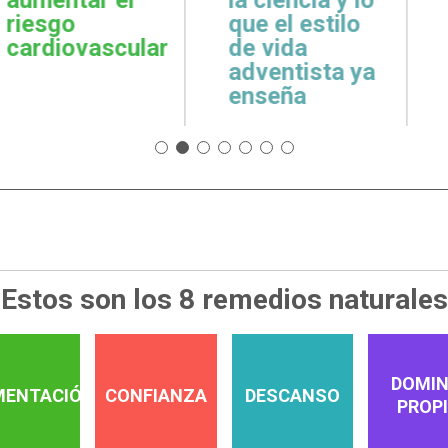
cuidar la salud
emoci
 estilo
emocional
espiri
da
tista ya
a
Estos son los 8 remedios naturales
DOMIN
MENTACIÓN
CONFIANZA
DESCANSO
PROP