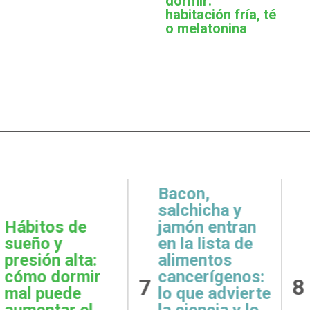
dormir:
habitación fría, té
o melatonina
,
icha y
 entran
Metas
Gratit
lista de
realistas:
qué e
ntos
cómo definir
prácti
rígenos:
8
9
objetivos
esenci
e advierte
posibles y
la sal
ncia y lo