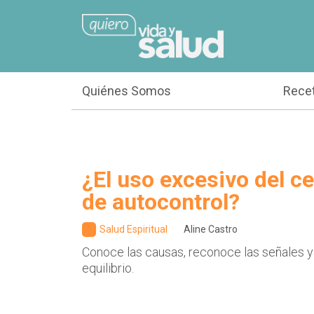
Quiénes Somos
Rece
¿El uso excesivo del cel
de autocontrol?
Salud Espiritual
Aline Castro
Conoce las causas, reconoce las señales y
equilibrio.