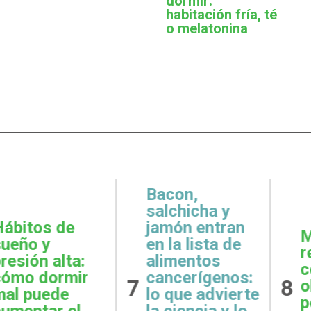
dormir:
habitación fría, té
o melatonina
,
icha y
 entran
Metas
Gratit
lista de
realistas:
qué e
ntos
cómo definir
prácti
rígenos:
8
9
objetivos
esenci
e advierte
posibles y
la sal
ncia y lo