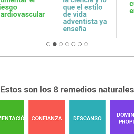
cuidar la salud
emoci
 estilo
emocional
espiri
da
tista ya
a
Estos son los 8 remedios naturales
DOMIN
MENTACIÓN
CONFIANZA
DESCANSO
PROP