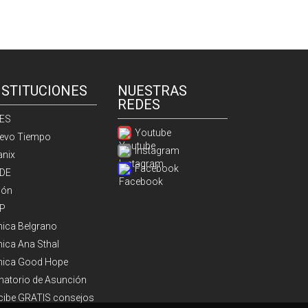
NSTITUCIONES
NUESTRAS
REDES
ES
Youtube
evo Tiempo
Instagram
anix
Facebook
DE
ión
P
ínica Belgrano
nica Ana Sthal
ínica Good Hope
natorio de Asunción
cibe GRATIS consejos