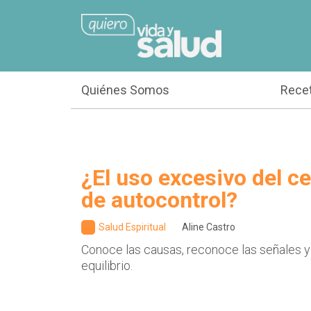
Quiénes Somos
Rece
¿El uso excesivo del cel
de autocontrol?
Salud Espiritual
Aline Castro
Conoce las causas, reconoce las señales y
equilibrio.