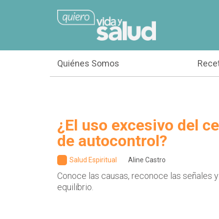
Quiénes Somos
Rece
¿El uso excesivo del cel
de autocontrol?
Salud Espiritual
Aline Castro
Conoce las causas, reconoce las señales y
equilibrio.