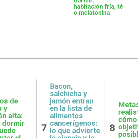
dormir:
habitación fría, té
o melatonina
,
icha y
 entran
Metas
Gratit
lista de
realistas:
qué e
ntos
cómo definir
prácti
rígenos:
8
9
objetivos
esenci
e advierte
posibles y
la sal
ncia y lo