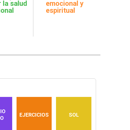
onal y
la Bi
funciona
tual
sobr
tema
IO
EJERCICIOS
SOL
IO