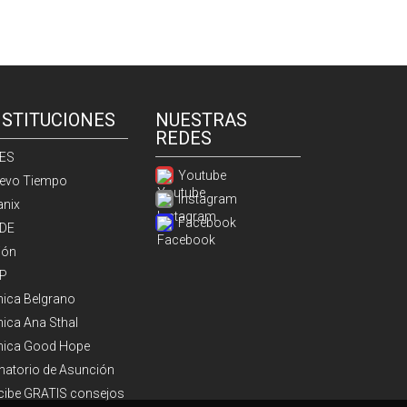
NSTITUCIONES
NUESTRAS
REDES
ES
Youtube
evo Tiempo
Instagram
anix
Facebook
DE
ión
P
ínica Belgrano
nica Ana Sthal
ínica Good Hope
natorio de Asunción
cibe GRATIS consejos