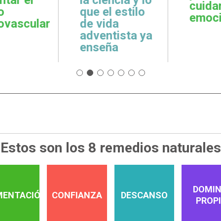
cuidar la salud
emoci
 estilo
emocional
espiri
da
tista ya
a
Estos son los 8 remedios naturales
DOMIN
MENTACIÓN
CONFIANZA
DESCANSO
PROP