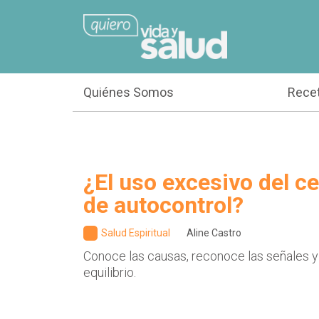
Quiénes Somos
Rece
¿El uso excesivo del cel
de autocontrol?
Salud Espiritual
Aline Castro
Conoce las causas, reconoce las señales y
equilibrio.