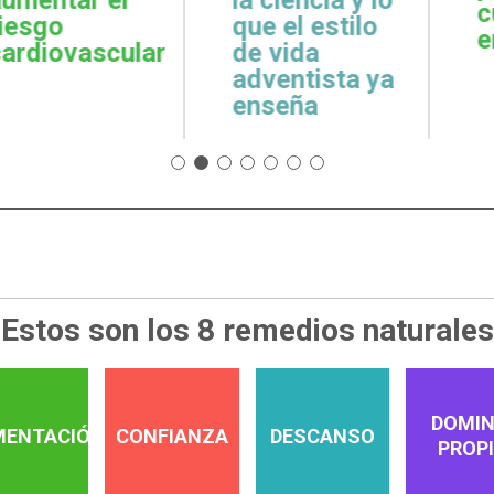
cuidar la salud
emoci
 estilo
emocional
espiri
da
tista ya
a
Estos son los 8 remedios naturales
DOMIN
MENTACIÓN
CONFIANZA
DESCANSO
PROP