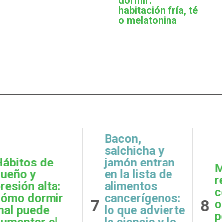
dormir:
habitación fría, té
o melatonina
,
icha y
 entran
Metas
Gratit
lista de
realistas:
qué e
ntos
cómo definir
prácti
rígenos:
8
9
objetivos
esenci
e advierte
posibles y
la sal
ncia y lo