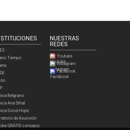
NSTITUCIONES
NUESTRAS
REDES
ES
Youtube
evo Tiempo
Instagram
anix
Facebook
DE
ión
P
ínica Belgrano
nica Ana Sthal
ínica Good Hope
natorio de Asunción
cibe GRATIS consejos