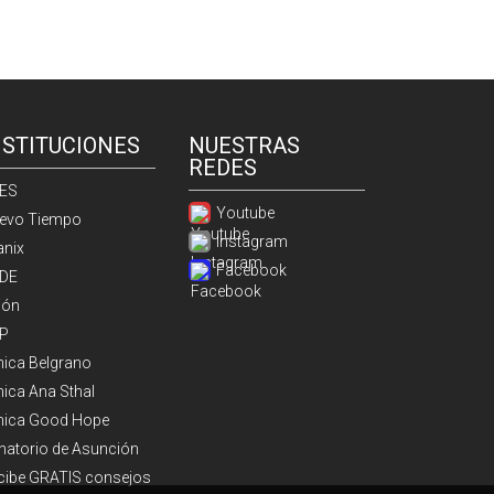
NSTITUCIONES
NUESTRAS
REDES
ES
Youtube
evo Tiempo
Instagram
anix
Facebook
DE
ión
P
ínica Belgrano
nica Ana Sthal
ínica Good Hope
natorio de Asunción
cibe GRATIS consejos