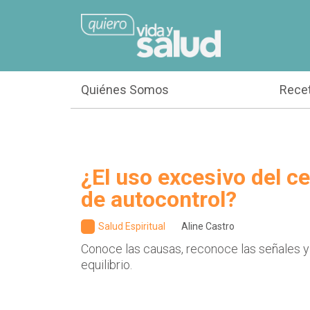
Quiénes Somos
Rece
¿El uso excesivo del cel
de autocontrol?
Salud Espiritual
Aline Castro
Conoce las causas, reconoce las señales y
equilibrio.