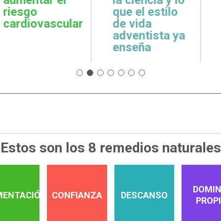
cuidar la salud
emoci
 estilo
emocional
espiri
da
tista ya
a
Estos son los 8 remedios naturales
DOMIN
MENTACIÓN
CONFIANZA
DESCANSO
PROP