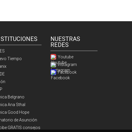
NSTITUCIONES
NUESTRAS
REDES
ES
Youtube
evo Tiempo
Instagram
anix
Facebook
DE
ión
P
ínica Belgrano
nica Ana Sthal
ínica Good Hope
natorio de Asunción
cibe GRATIS consejos