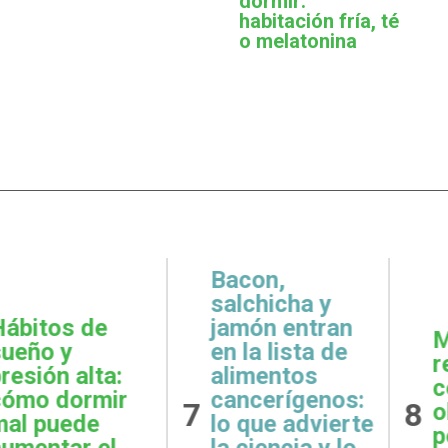
dormir:
habitación fría, té
o melatonina
,
icha y
 entran
Metas
Gratit
lista de
realistas:
qué e
ntos
cómo definir
prácti
rígenos:
8
9
objetivos
esenci
e advierte
posibles y
la sal
ncia y lo