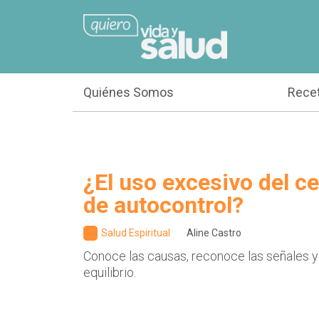
Quiénes Somos
Rece
¿El uso excesivo del cel
de autocontrol?
Salud Espiritual
Aline Castro
Conoce las causas, reconoce las señales y
equilibrio.