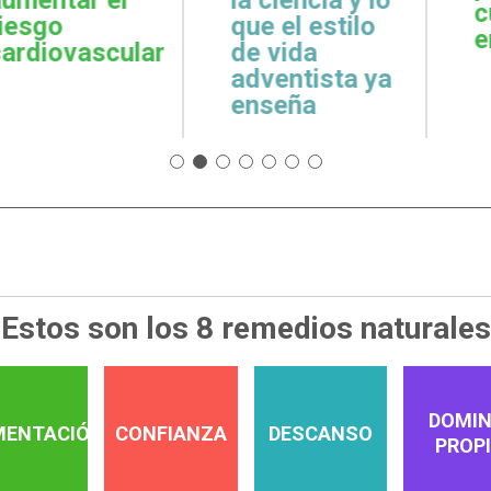
cuidar la salud
emoci
 estilo
emocional
espiri
da
tista ya
a
Estos son los 8 remedios naturales
DOMIN
MENTACIÓN
CONFIANZA
DESCANSO
PROP