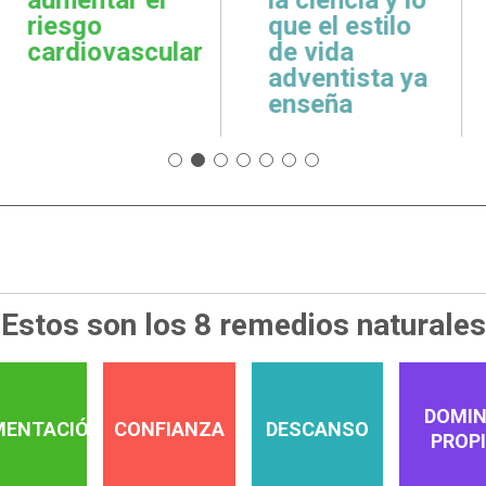
cuidar la salud
emoci
 estilo
emocional
espiri
da
tista ya
ña
Estos son los 8 remedios naturales
DOMIN
MENTACIÓN
CONFIANZA
DESCANSO
PROP