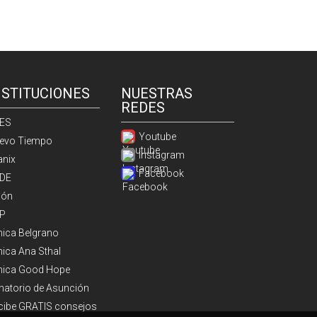
NSTITUCIONES
NUESTRAS
REDES
ES
Youtube
evo Tiempo
Instagram
anix
Facebook
DE
ión
P
ínica Belgrano
nica Ana Sthal
ínica Good Hope
natorio de Asunción
cibe GRATIS consejos