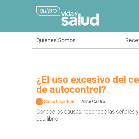
Quiénes Somos
Rece
¿El uso excesivo del cel
de autocontrol?
Salud Espiritual
Aline Castro
Conoce las causas, reconoce las señales y
equilibrio.