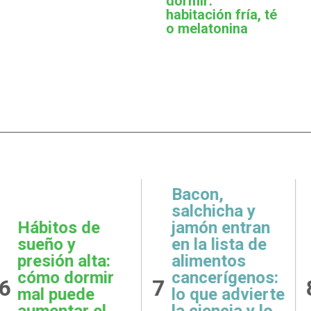
dormir:
habitación fría, té
o melatonina
,
icha y
 entran
Metas
Gratit
lista de
realistas:
qué e
ntos
cómo definir
prácti
rígenos:
8
9
objetivos
esenci
e advierte
posibles y
la sal
ncia y lo