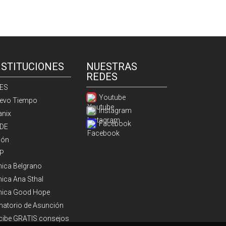
NSTITUCIONES
NUESTRAS
REDES
ES
Youtube
evo Tiempo
Instagram
anix
Facebook
DE
ión
P
ínica Belgrano
nica Ana Sthal
ínica Good Hope
natorio de Asunción
cibe GRATIS consejos