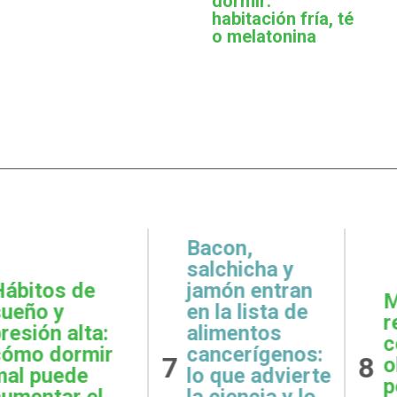
dormir:
habitación fría, té
o melatonina
,
icha y
 entran
Metas
Gratit
lista de
realistas:
qué e
ntos
cómo definir
prácti
rígenos:
8
9
objetivos
esenci
e advierte
posibles y
la sal
ncia y lo