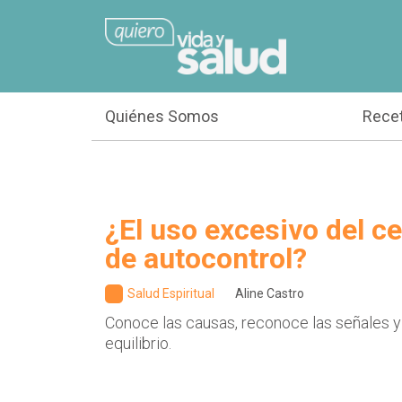
Quiénes Somos
Rece
¿El uso excesivo del cel
de autocontrol?
Salud Espiritual
Aline Castro
Conoce las causas, reconoce las señales y
equilibrio.