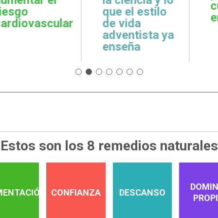
cuidar la salud
emoci
 estilo
emocional
espiri
da
tista ya
a
Estos son los 8 remedios naturales
DOMIN
MENTACIÓN
CONFIANZA
DESCANSO
PROP