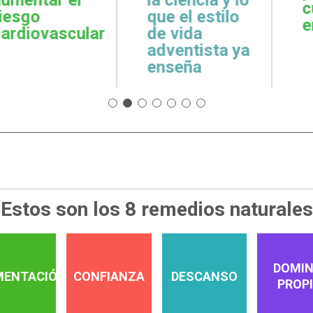
cuidar la salud
emoci
 estilo
emocional
espiri
da
tista ya
a
Estos son los 8 remedios naturales
DOMIN
MENTACIÓN
CONFIANZA
DESCANSO
PROP