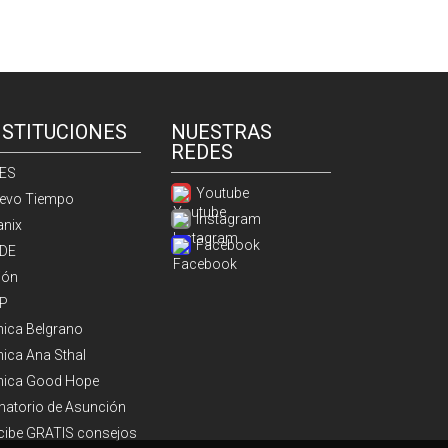
NSTITUCIONES
NUESTRAS
REDES
ES
Youtube
evo Tiempo
Instagram
anix
Facebook
DE
ión
P
ínica Belgrano
nica Ana Sthal
ínica Good Hope
natorio de Asunción
cibe GRATIS consejos