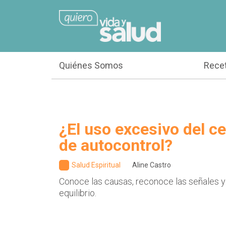
Quiénes Somos
Rece
¿El uso excesivo del cel
de autocontrol?
Salud Espiritual
Aline Castro
Conoce las causas, reconoce las señales y
equilibrio.