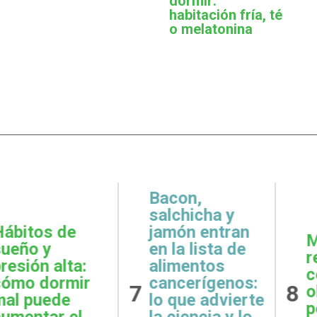
dormir:
habitación fría, té
o melatonina
,
icha y
 entran
Metas
Gratit
lista de
realistas:
qué e
ntos
cómo definir
prácti
rígenos:
8
9
objetivos
esenci
e advierte
posibles y
la sal
ncia y lo