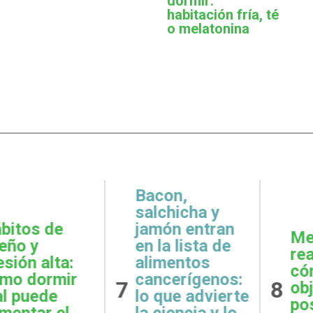
dormir:
habitación fría, té
o melatonina
,
icha y
 entran
Metas
Gratit
lista de
realistas:
qué e
ntos
cómo definir
prácti
rígenos:
8
9
objetivos
esenci
e advierte
posibles y
la sal
ncia y lo