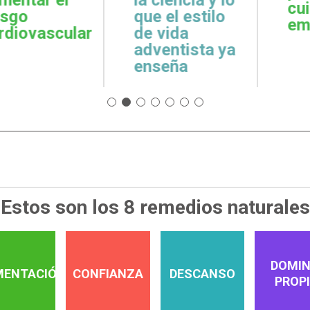
cuidar la salud
emoci
 estilo
emocional
espiri
da
tista ya
a
Estos son los 8 remedios naturales
DOMIN
MENTACIÓN
CONFIANZA
DESCANSO
PROP