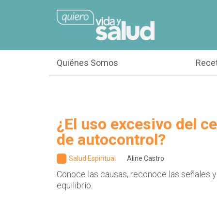
Quiénes Somos
Rece
¿El uso excesivo del cel
de autocontrol?
Salud Espiritual
Aline Castro
Conoce las causas, reconoce las señales y
equilibrio.