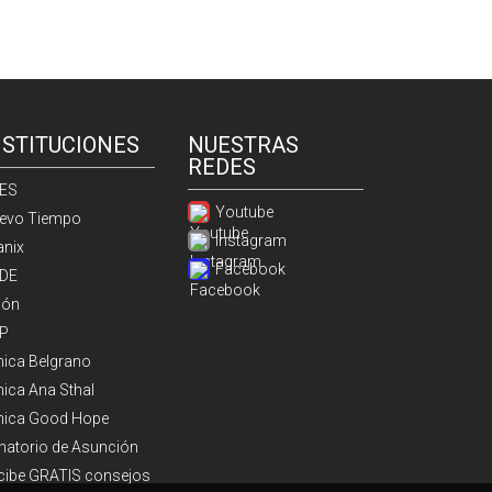
NSTITUCIONES
NUESTRAS
REDES
ES
Youtube
evo Tiempo
Instagram
anix
Facebook
DE
ión
P
ínica Belgrano
nica Ana Sthal
ínica Good Hope
natorio de Asunción
cibe GRATIS consejos