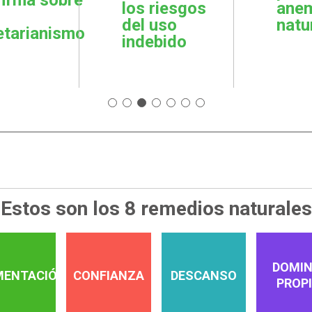
los riesgos
ane
del uso
natu
etarianismo
indebido
Estos son los 8 remedios naturales
DOMIN
MENTACIÓN
CONFIANZA
DESCANSO
PROP