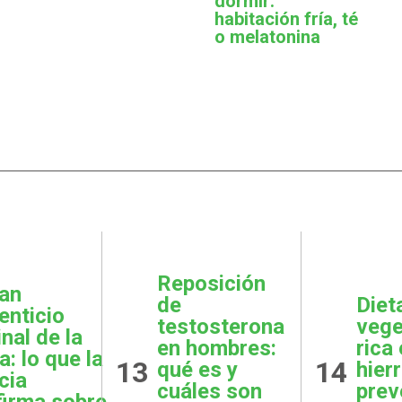
dormir:
habitación fría, té
o melatonina
Reposición
lan
de
Diet
enticio
testosterona
vege
inal de la
en hombres:
rica
ia: lo que la
13
14
qué es y
hier
cia
cuáles son
prev
firma sobre