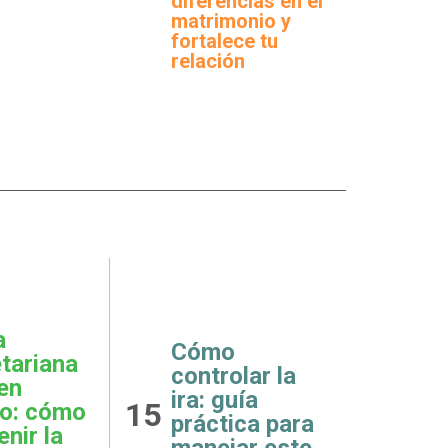
diferencias en el
matrimonio y
fortalece tu
relación
a
Cómo
tariana
¿Por
controlar la
 en
debe
ira: guía
15
16
ro: cómo
ignor
práctica para
enir la
salud
manejar este