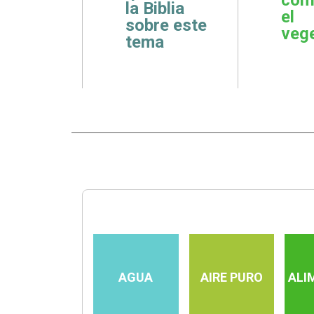
la Biblia
ciona
el
sobre este
veg
tema
AGUA
AIRE PURO
ALI