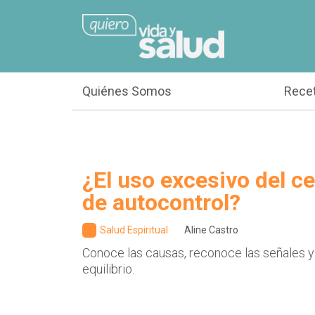
Quiénes Somos
Rece
¿El uso excesivo del cel
de autocontrol?
Salud Espiritual
Aline Castro
Conoce las causas, reconoce las señales y
equilibrio.