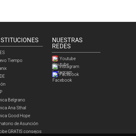
NSTITUCIONES
NUESTRAS
REDES
ES
Youtube
evo Tiempo
Instagram
anix
Facebook
DE
ión
P
ínica Belgrano
nica Ana Sthal
ínica Good Hope
natorio de Asunción
cibe GRATIS consejos