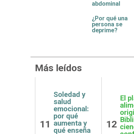
abdominal
¿Por qué una
persona se
deprime?
Más leídos
Soledad y
El p
salud
a de
alim
emocional:
idad
orig
por qué
etariana:
Bibl
11
12
aumenta y
 opción
cien
qué enseña
ple que
con