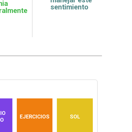
mia
hues
sentimiento
ralmente
IO
EJERCICIOS
SOL
IO