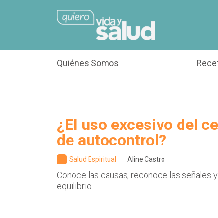
Quiénes Somos
Rece
¿El uso excesivo del cel
de autocontrol?
Salud Espiritual
Aline Castro
Conoce las causas, reconoce las señales y
equilibrio.