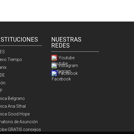
NSTITUCIONES
NUESTRAS
REDES
ES
Youtube
evo Tiempo
Instagram
anix
Facebook
DE
ión
P
ínica Belgrano
nica Ana Sthal
ínica Good Hope
natorio de Asunción
cibe GRATIS consejos