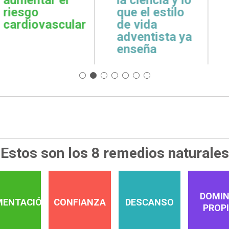
cuidar la salud
emoci
 estilo
emocional
espiri
da
tista ya
a
Estos son los 8 remedios naturales
DOMIN
MENTACIÓN
CONFIANZA
DESCANSO
PROP