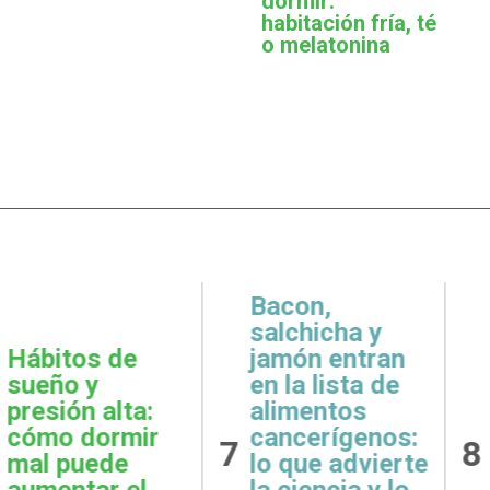
dormir:
habitación fría, té
o melatonina
,
icha y
 entran
Metas
Gratit
lista de
realistas:
qué e
ntos
cómo definir
prácti
rígenos:
8
9
objetivos
esenci
e advierte
posibles y
la sal
ncia y lo