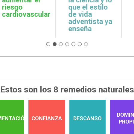
cuidar la salud
emoci
 estilo
emocional
espiri
da
tista ya
a
Estos son los 8 remedios naturales
DOMIN
MENTACIÓN
CONFIANZA
DESCANSO
PROP