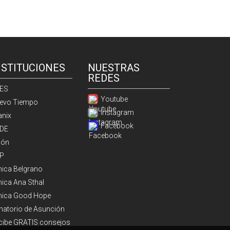
NSTITUCIONES
NUESTRAS
REDES
ES
Youtube
evo Tiempo
Instagram
anix
Facebook
DE
ión
P
ínica Belgrano
nica Ana Sthal
ínica Good Hope
natorio de Asunción
cibe GRATIS consejos