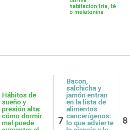
dormir:
habitación fría, té
o melatonina
,
icha y
 entran
Metas
Gratit
lista de
realistas:
qué e
ntos
cómo definir
prácti
rígenos:
8
9
objetivos
esenci
e advierte
posibles y
la sal
ncia y lo