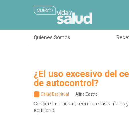
Quiénes Somos
Rece
¿El uso excesivo del cel
de autocontrol?
Salud Espiritual
Aline Castro
Conoce las causas, reconoce las señales y
equilibrio.