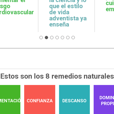
cuidar la salud
emoci
 estilo
emocional
espiri
da
tista ya
a
Estos son los 8 remedios naturales
DOMIN
MENTACIÓN
CONFIANZA
DESCANSO
PROP