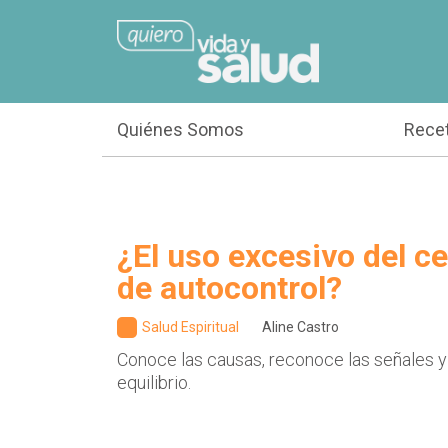
Quiénes Somos
Rece
¿El uso excesivo del cel
de autocontrol?
Salud Espiritual
Aline Castro
Conoce las causas, reconoce las señales y
equilibrio.