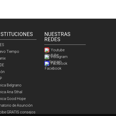
NSTITUCIONES
NUESTRAS
REDES
ES
Youtube
evo Tiempo
Instagram
anix
Facebook
DE
ión
P
ínica Belgrano
nica Ana Sthal
ínica Good Hope
natorio de Asunción
cibe GRATIS consejos