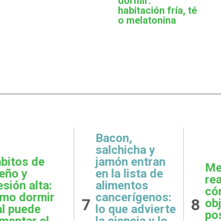
dormir:
habitación fría, té
o melatonina
,
icha y
 entran
Metas
Gratit
lista de
realistas:
qué e
ntos
cómo definir
prácti
rígenos:
8
9
objetivos
esenci
e advierte
posibles y
la sal
ncia y lo