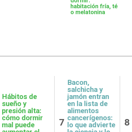
dormir:
habitación fría, té
o melatonina
,
icha y
 entran
Metas
Gratit
lista de
realistas:
qué e
ntos
cómo definir
prácti
rígenos:
8
9
objetivos
esenci
e advierte
posibles y
la sal
ncia y lo