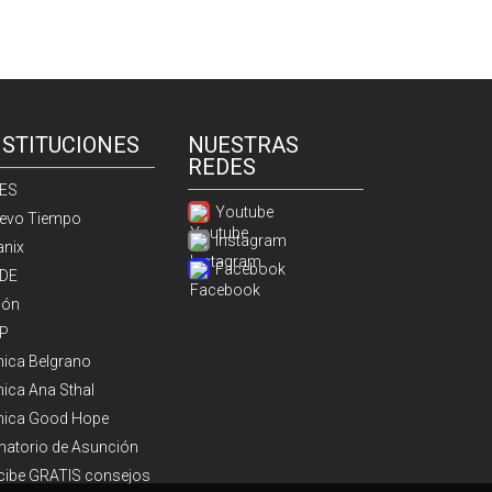
NSTITUCIONES
NUESTRAS
REDES
ES
Youtube
evo Tiempo
Instagram
anix
Facebook
DE
ión
P
ínica Belgrano
nica Ana Sthal
ínica Good Hope
natorio de Asunción
cibe GRATIS consejos