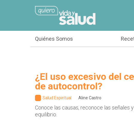
Quiénes Somos
Rece
¿El uso excesivo del cel
de autocontrol?
Salud Espiritual
Aline Castro
Conoce las causas, reconoce las señales y
equilibrio.