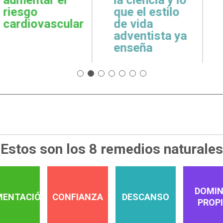
cuidar la salud
emoci
 estilo
emocional
espiri
da
tista ya
a
Estos son los 8 remedios naturales
DOMIN
MENTACIÓN
CONFIANZA
DESCANSO
PROP