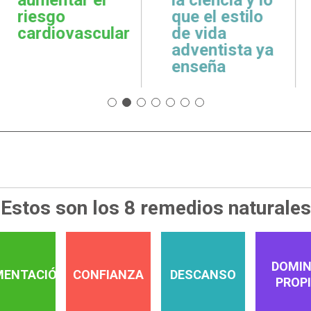
cuidar la salud
emoci
 estilo
emocional
espiri
da
tista ya
ña
Estos son los 8 remedios naturales
DOMIN
MENTACIÓN
CONFIANZA
DESCANSO
PROP