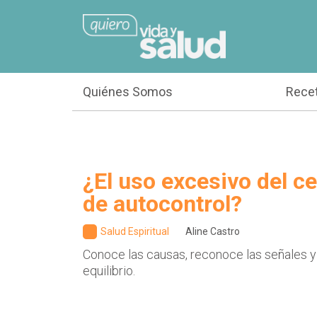
Quiénes Somos
Rece
¿El uso excesivo del cel
de autocontrol?
Salud Espiritual
Aline Castro
Conoce las causas, reconoce las señales y
equilibrio.