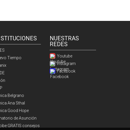
NSTITUCIONES
NUESTRAS
REDES
ES
Youtube
evo Tiempo
Instagram
anix
Facebook
DE
ión
P
ínica Belgrano
nica Ana Sthal
ínica Good Hope
natorio de Asunción
cibe GRATIS consejos