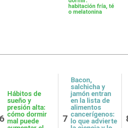
dormir:
habitación fría, té
o melatonina
,
icha y
 entran
Metas
Gratit
lista de
realistas:
qué e
ntos
cómo definir
prácti
rígenos:
8
9
objetivos
esenci
e advierte
posibles y
la sal
ncia y lo