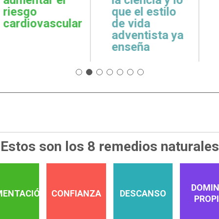
cuidar la salud
emoci
 estilo
emocional
espiri
da
tista ya
a
Estos son los 8 remedios naturales
DOMIN
MENTACIÓN
CONFIANZA
DESCANSO
PROP