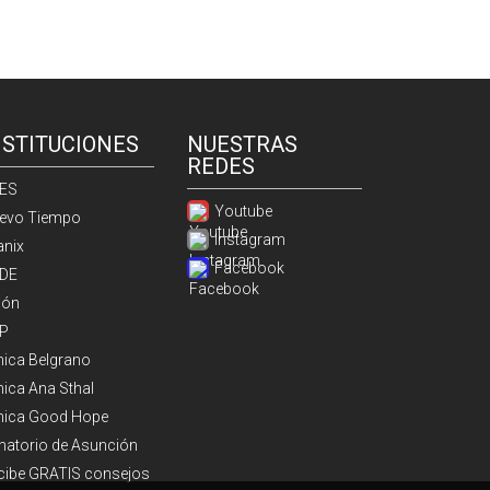
NSTITUCIONES
NUESTRAS
REDES
ES
Youtube
evo Tiempo
Instagram
anix
Facebook
DE
ión
P
ínica Belgrano
nica Ana Sthal
ínica Good Hope
natorio de Asunción
cibe GRATIS consejos