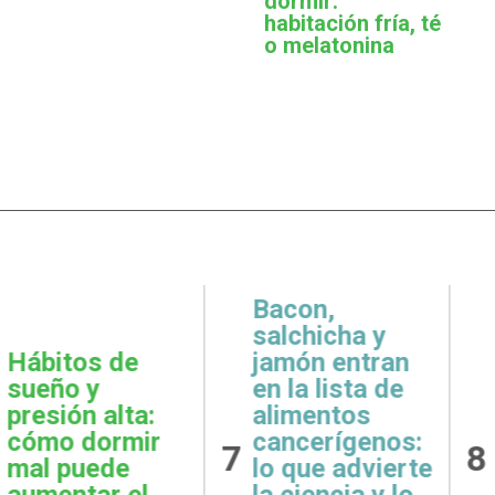
dormir:
habitación fría, té
o melatonina
,
icha y
 entran
Metas
Gratit
lista de
realistas:
qué e
ntos
cómo definir
prácti
rígenos:
8
9
objetivos
esenci
e advierte
posibles y
la sal
ncia y lo