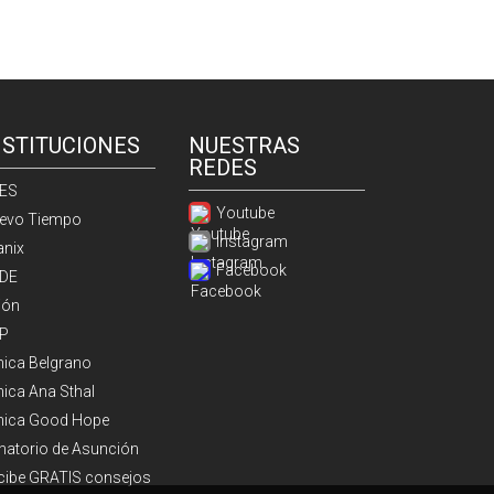
NSTITUCIONES
NUESTRAS
REDES
ES
Youtube
evo Tiempo
Instagram
anix
Facebook
DE
ión
P
ínica Belgrano
nica Ana Sthal
ínica Good Hope
natorio de Asunción
cibe GRATIS consejos