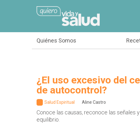
Quiénes Somos
Rece
¿El uso excesivo del cel
de autocontrol?
Salud Espiritual
Aline Castro
Conoce las causas, reconoce las señales y
equilibrio.