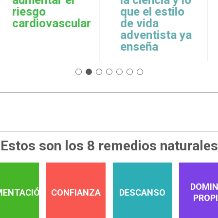
cuidar la salud
emoci
 estilo
emocional
espiri
da
tista ya
ña
Estos son los 8 remedios naturales
DOMIN
MENTACIÓN
CONFIANZA
DESCANSO
PROP