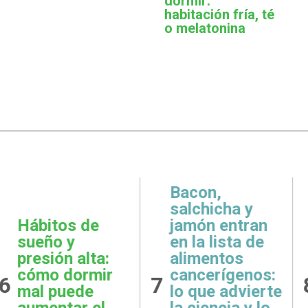
dormir:
habitación fría, té
o melatonina
,
icha y
 entran
Metas
Gratit
lista de
realistas:
qué e
ntos
cómo definir
prácti
rígenos:
8
9
objetivos
esenci
e advierte
posibles y
la sal
ncia y lo