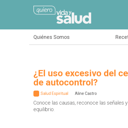
Quiénes Somos
Rece
¿El uso excesivo del cel
de autocontrol?
Salud Espiritual
Aline Castro
Conoce las causas, reconoce las señales y
equilibrio.