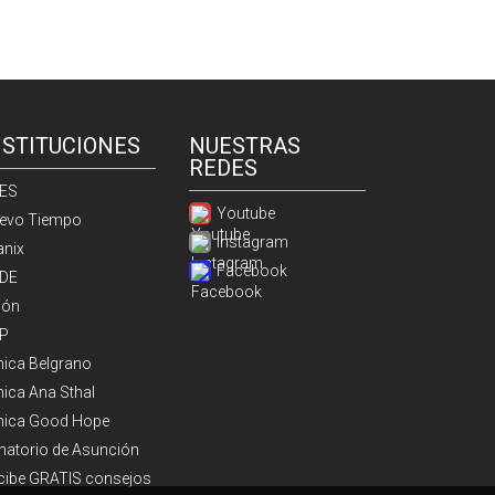
NSTITUCIONES
NUESTRAS
REDES
ES
Youtube
evo Tiempo
Instagram
anix
Facebook
DE
ión
P
ínica Belgrano
nica Ana Sthal
ínica Good Hope
natorio de Asunción
cibe GRATIS consejos