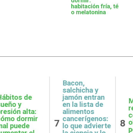
dormir:
habitación fría, té
o melatonina
,
icha y
 entran
Metas
Gratit
lista de
realistas:
qué e
ntos
cómo definir
prácti
rígenos:
8
9
objetivos
esenci
e advierte
posibles y
la sal
ncia y lo