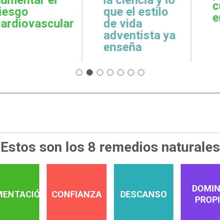
cuidar la salud
emoci
 estilo
emocional
espiri
da
tista ya
a
Estos son los 8 remedios naturales
DOMIN
MENTACIÓN
CONFIANZA
DESCANSO
PROP