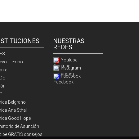
NSTITUCIONES
NUESTRAS
REDES
ES
Youtube
evo Tiempo
Instagram
anix
Facebook
DE
ión
P
ínica Belgrano
nica Ana Sthal
ínica Good Hope
natorio de Asunción
cibe GRATIS consejos