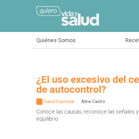
Quiénes Somos
Rece
¿El uso excesivo del cel
de autocontrol?
Salud Espiritual
Aline Castro
Conoce las causas, reconoce las señales y
equilibrio.