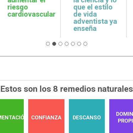
cuidar la salud
emoci
l estilo
emocional
espir
ida
ntista ya
ña
Estos son los 8 remedios naturales
DOMIN
MENTACIÓN
CONFIANZA
DESCANSO
PROP