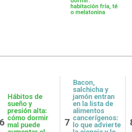
dormir:
habitación fría, té
o melatonina
,
icha y
 entran
Metas
Gratit
lista de
realistas:
qué e
ntos
cómo definir
prácti
rígenos:
8
9
objetivos
esenci
e advierte
posibles y
la sal
ncia y lo