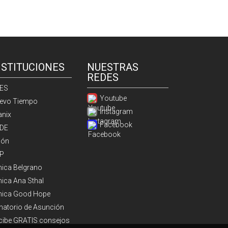
NSTITUCIONES
NUESTRAS
REDES
ES
Youtube
evo Tiempo
Instagram
anix
Facebook
DE
ión
P
ínica Belgrano
nica Ana Sthal
ínica Good Hope
natorio de Asunción
cibe GRATIS consejos