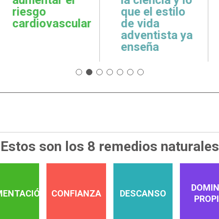
cuidar la salud
emoci
 estilo
emocional
espiri
da
tista ya
ña
Estos son los 8 remedios naturales
DOMIN
MENTACIÓN
CONFIANZA
DESCANSO
PROP