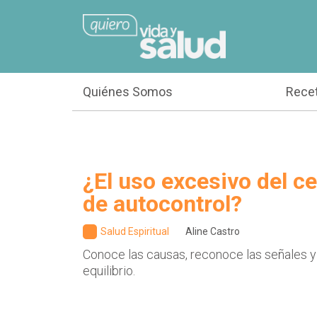
Quiénes Somos
Rece
¿El uso excesivo del cel
de autocontrol?
Salud Espiritual
Aline Castro
Conoce las causas, reconoce las señales y
equilibrio.