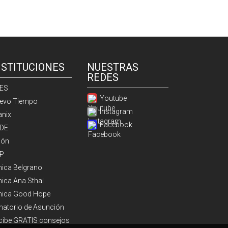
NSTITUCIONES
NUESTRAS
REDES
ES
Youtube
evo Tiempo
Instagram
anix
Facebook
DE
ión
P
ínica Belgrano
nica Ana Sthal
ínica Good Hope
natorio de Asunción
cibe GRATIS consejos