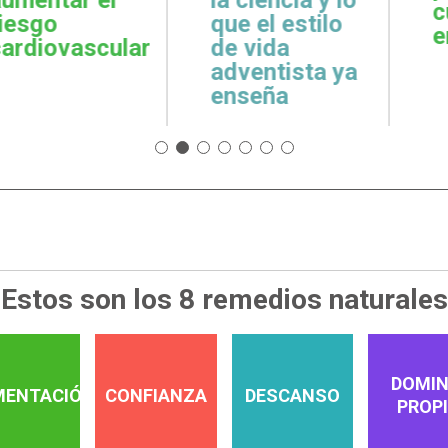
cuidar la salud
emoci
 estilo
emocional
espiri
da
tista ya
a
Estos son los 8 remedios naturales
DOMIN
MENTACIÓN
CONFIANZA
DESCANSO
PROP