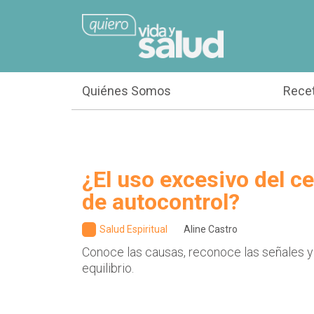
Quiénes Somos
Rece
¿El uso excesivo del cel
de autocontrol?
Salud Espiritual
Aline Castro
Conoce las causas, reconoce las señales y
equilibrio.