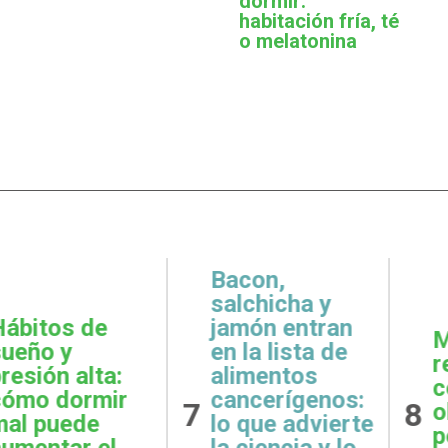
dormir:
habitación fría, té
o melatonina
,
icha y
 entran
Metas
Gratit
lista de
realistas:
qué e
ntos
cómo definir
prácti
rígenos:
8
9
objetivos
esenci
e advierte
posibles y
la sal
ncia y lo