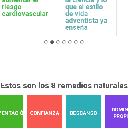
cuidar la salud
emoci
 estilo
emocional
espiri
da
tista ya
a
Estos son los 8 remedios naturales
DOMIN
MENTACIÓN
CONFIANZA
DESCANSO
PROP