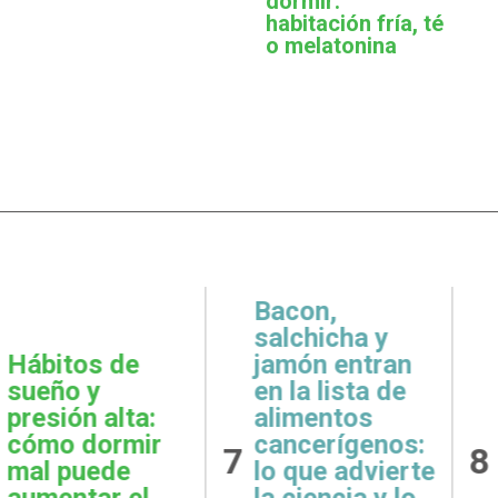
dormir:
habitación fría, té
o melatonina
,
icha y
 entran
Metas
Gratit
lista de
realistas:
qué e
ntos
cómo definir
prácti
rígenos:
8
9
objetivos
esenci
e advierte
posibles y
la sal
ncia y lo