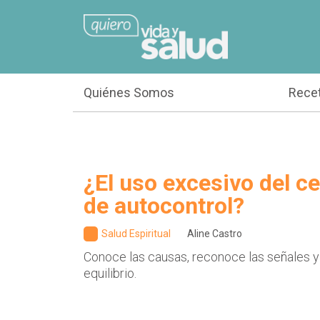
Quiénes Somos
Rece
¿El uso excesivo del cel
de autocontrol?
Salud Espiritual
Aline Castro
Conoce las causas, reconoce las señales y
equilibrio.