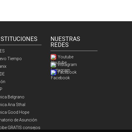
NSTITUCIONES
NUESTRAS
REDES
ES
Youtube
evo Tiempo
Instagram
anix
Facebook
DE
ión
P
ínica Belgrano
nica Ana Sthal
ínica Good Hope
natorio de Asunción
cibe GRATIS consejos