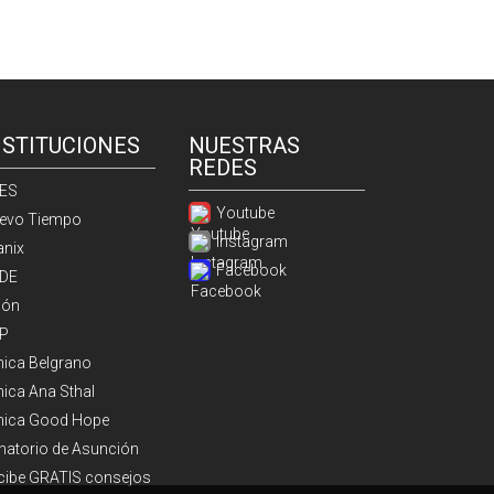
NSTITUCIONES
NUESTRAS
REDES
ES
Youtube
evo Tiempo
Instagram
anix
Facebook
DE
ión
P
ínica Belgrano
nica Ana Sthal
ínica Good Hope
natorio de Asunción
cibe GRATIS consejos