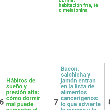
dormir:
habitación fría, té
o melatonina
,
icha y
 entran
Metas
Gratit
lista de
realistas:
qué e
ntos
cómo definir
prácti
rígenos:
8
9
objetivos
esenci
e advierte
posibles y
la sal
ncia y lo