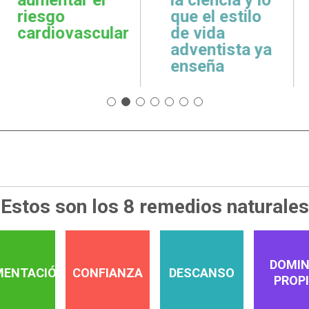
cuidar la salud
emoci
 estilo
emocional
espiri
da
tista ya
ña
Estos son los 8 remedios naturales
DOMIN
MENTACIÓN
CONFIANZA
DESCANSO
PROP