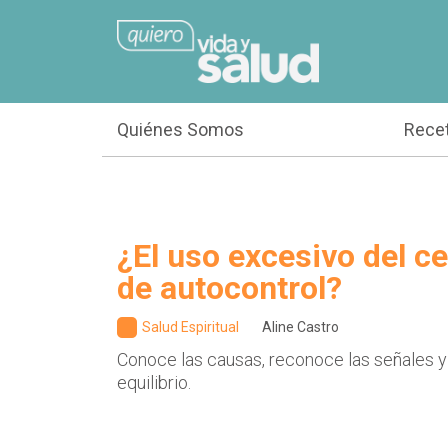
Quiénes Somos
Rece
¿El uso excesivo del cel
de autocontrol?
Salud Espiritual
Aline Castro
Conoce las causas, reconoce las señales y
equilibrio.