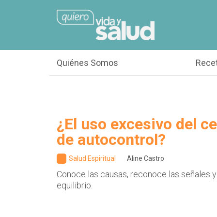
Quiénes Somos
Rece
¿El uso excesivo del cel
de autocontrol?
Salud Espiritual
Aline Castro
Conoce las causas, reconoce las señales y
equilibrio.