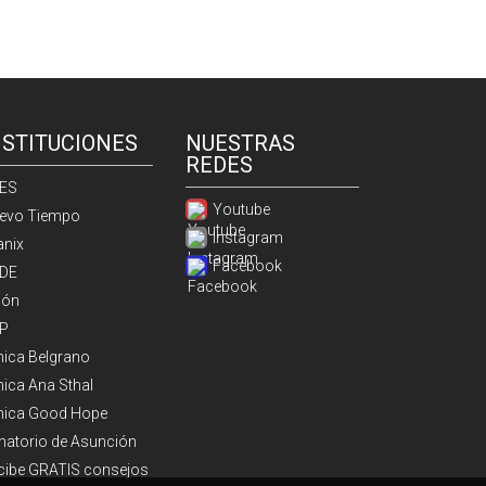
NSTITUCIONES
NUESTRAS
REDES
ES
Youtube
evo Tiempo
Instagram
anix
Facebook
DE
ión
P
ínica Belgrano
nica Ana Sthal
ínica Good Hope
natorio de Asunción
cibe GRATIS consejos