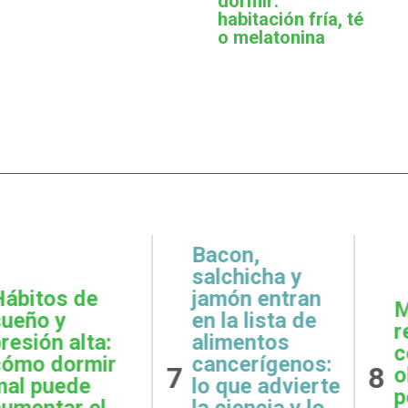
dormir:
habitación fría, té
o melatonina
,
icha y
 entran
Metas
Gratit
lista de
realistas:
qué e
ntos
cómo definir
prácti
rígenos:
8
9
objetivos
esenci
e advierte
posibles y
la sal
ncia y lo