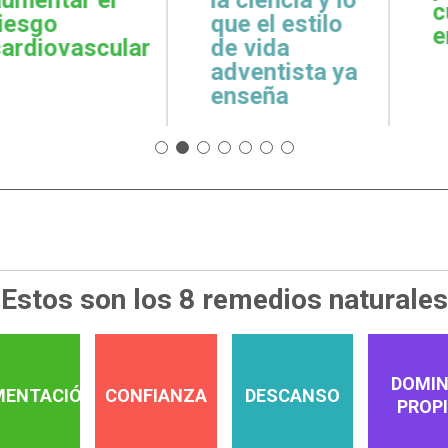
cuidar la salud
emoci
 estilo
emocional
espiri
da
tista ya
a
Estos son los 8 remedios naturales
DOMIN
MENTACIÓN
CONFIANZA
DESCANSO
PROP