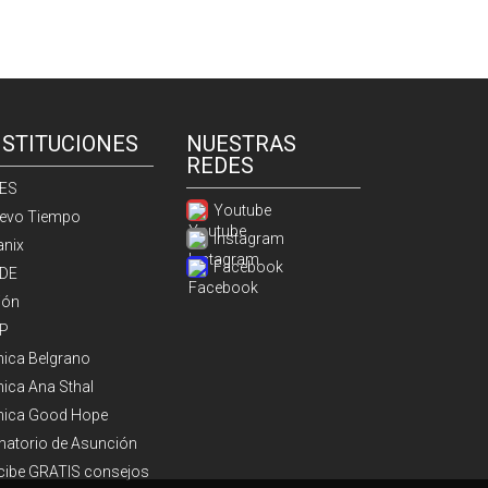
NSTITUCIONES
NUESTRAS
REDES
ES
Youtube
evo Tiempo
Instagram
anix
Facebook
DE
ión
P
ínica Belgrano
nica Ana Sthal
ínica Good Hope
natorio de Asunción
cibe GRATIS consejos