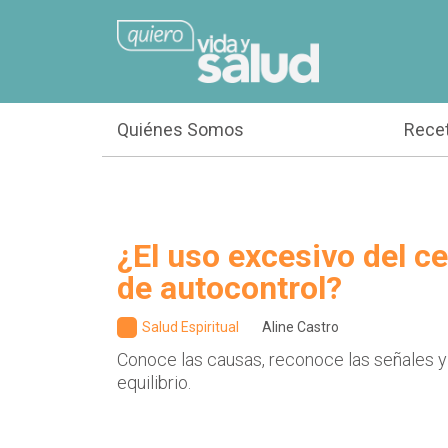
Quiénes Somos
Rece
¿El uso excesivo del cel
de autocontrol?
Salud Espiritual
Aline Castro
Conoce las causas, reconoce las señales y
equilibrio.