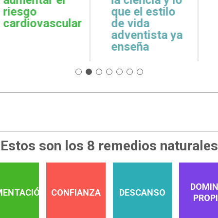
cuidar la salud
emoci
 estilo
emocional
espiri
da
tista ya
a
Estos son los 8 remedios naturales
DOMIN
MENTACIÓN
CONFIANZA
DESCANSO
PROP