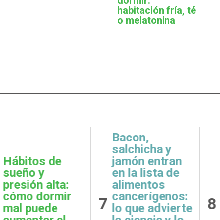
dormir:
habitación fría, té
o melatonina
,
icha y
 entran
Metas
Gratit
lista de
realistas:
qué e
ntos
cómo definir
prácti
rígenos:
8
9
objetivos
esenci
e advierte
posibles y
la sal
ncia y lo