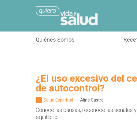
Quiénes Somos
Rece
¿El uso excesivo del cel
de autocontrol?
Salud Espiritual
Aline Castro
Conoce las causas, reconoce las señales y
equilibrio.