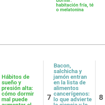
dormir:
habitación fría, té
o melatonina
,
icha y
 entran
Metas
Gratit
lista de
realistas:
qué e
ntos
cómo definir
prácti
rígenos:
8
9
objetivos
esenci
e advierte
posibles y
la sal
ncia y lo