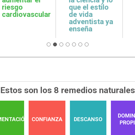
cuidar la salud
emoci
 estilo
emocional
espiri
da
tista ya
a
Estos son los 8 remedios naturales
DOMIN
MENTACIÓN
CONFIANZA
DESCANSO
PROP