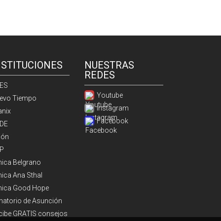
NSTITUCIONES
NUESTRAS
REDES
ES
Youtube
evo Tiempo
Instagram
anix
Facebook
DE
ión
P
ínica Belgrano
nica Ana Sthal
ínica Good Hope
natorio de Asunción
cibe GRATIS consejos