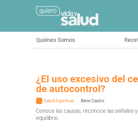
Quiénes Somos
Rece
¿El uso excesivo del cel
de autocontrol?
Salud Espiritual
Aline Castro
Conoce las causas, reconoce las señales y
equilibrio.