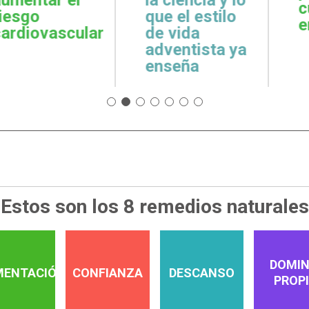
cuidar la salud
emoci
 estilo
emocional
espiri
da
tista ya
a
Estos son los 8 remedios naturales
DOMIN
MENTACIÓN
CONFIANZA
DESCANSO
PROP