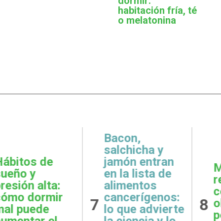
dormir:
habitación fría, té
o melatonina
,
icha y
 entran
Metas
Gratit
lista de
realistas:
qué e
ntos
cómo definir
prácti
rígenos:
8
9
objetivos
esenci
e advierte
posibles y
la sal
ncia y lo