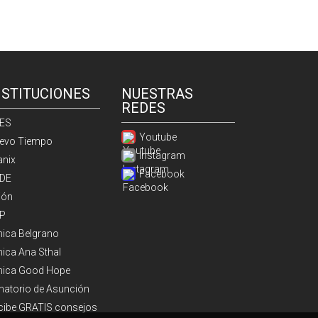
NSTITUCIONES
NUESTRAS
REDES
ES
Youtube
evo Tiempo
Instagram
anix
Facebook
DE
ión
P
ínica Belgrano
nica Ana Sthal
ínica Good Hope
natorio de Asunción
cibe GRATIS consejos