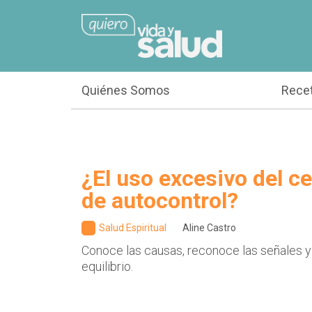
Quiénes Somos
Rece
¿El uso excesivo del cel
de autocontrol?
Salud Espiritual
Aline Castro
Conoce las causas, reconoce las señales y
equilibrio.