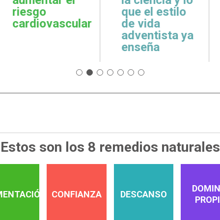
cuidar la salud
emoci
 estilo
emocional
espiri
da
tista ya
ña
Estos son los 8 remedios naturales
DOMIN
MENTACIÓN
CONFIANZA
DESCANSO
PROP