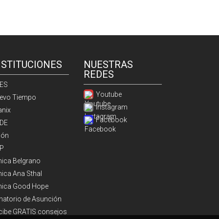
NSTITUCIONES
NUESTRAS
REDES
ES
Youtube
evo Tiempo
Instagram
anix
Facebook
DE
ión
P
ínica Belgrano
nica Ana Sthal
ínica Good Hope
natorio de Asunción
cibe GRATIS consejos