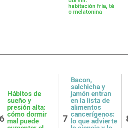
dormir:
habitación fría, té
o melatonina
n,
icha y
 entran
Metas
Gratit
lista de
realistas:
qué e
ntos
cómo definir
práct
rígenos:
8
9
objetivos
esenc
e advierte
posibles y
la sal
ncia y lo