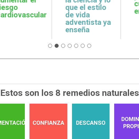
cuidar la salud
emoci
l estilo
emocional
espiri
da
tista ya
ña
Estos son los 8 remedios naturales
DOMIN
MENTACIÓN
CONFIANZA
DESCANSO
PROP