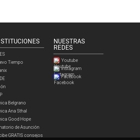
NSTITUCIONES
NUESTRAS
REDES
ES
Youtube
evo Tiempo
Instagram
anix
Facebook
DE
ión
P
ínica Belgrano
nica Ana Sthal
ínica Good Hope
natorio de Asunción
cibe GRATIS consejos