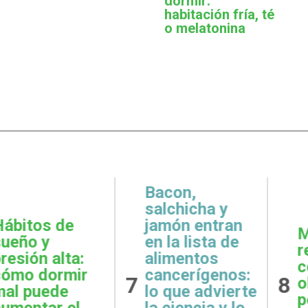
dormir:
habitación fría, té
o melatonina
n,
icha y
n entran
Metas
Grati
 lista de
realistas:
qué e
entos
cómo definir
práct
erígenos:
8
9
objetivos
esenc
e advierte
posibles y
la sa
encia y lo