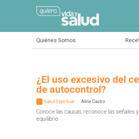
Quiénes Somos
Rece
¿El uso excesivo del cel
de autocontrol?
Salud Espiritual
Aline Castro
Conoce las causas, reconoce las señales y
equilibrio.