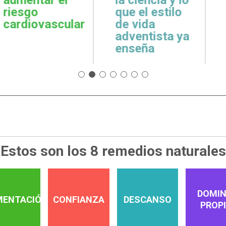
cuidar la salud
emoci
 estilo
emocional
espiri
da
tista ya
a
Estos son los 8 remedios naturales
DOMIN
MENTACIÓN
CONFIANZA
DESCANSO
PROP