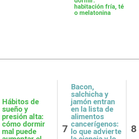
dormir:
habitación fría, té
o melatonina
,
icha y
 entran
Metas
Gratit
lista de
realistas:
qué e
ntos
cómo definir
prácti
rígenos:
8
9
objetivos
esenci
e advierte
posibles y
la sal
ncia y lo