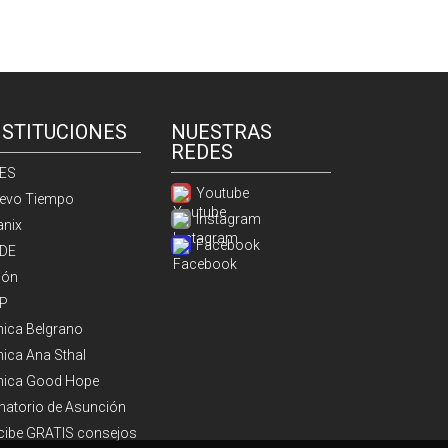
NSTITUCIONES
NUESTRAS
REDES
ES
Youtube
evo Tiempo
Instagram
anix
Facebook
DE
ión
P
ínica Belgrano
nica Ana Sthal
ínica Good Hope
natorio de Asunción
cibe GRATIS consejos