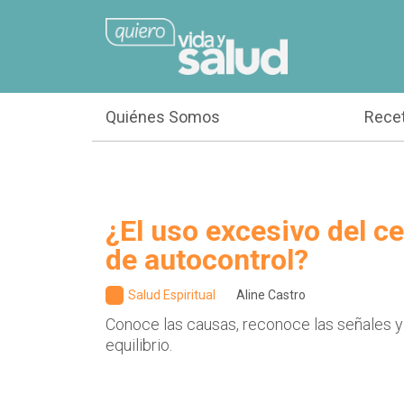
Quiénes Somos
Rece
¿El uso excesivo del cel
de autocontrol?
Salud Espiritual
Aline Castro
Conoce las causas, reconoce las señales y
equilibrio.